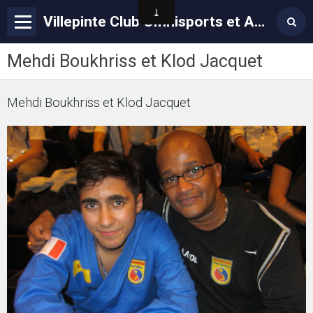
Villepinte Club Omnisports et Arts Martiaux – VCOAM
Mehdi Boukhriss et Klod Jacquet
Mehdi Boukhriss et Klod Jacquet