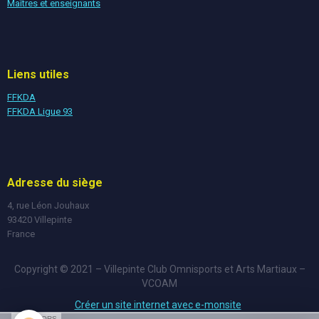
Maîtres et enseignants
Liens utiles
FFKDA
FFKDA Ligue 93
Adresse du siège
4, rue Léon Jouhaux
93420 Villepinte
France
Copyright © 2021 – Villepinte Club Omnisports et Arts Martiaux –
VCOAM
Créer un site internet avec e-monsite
SPONSORS