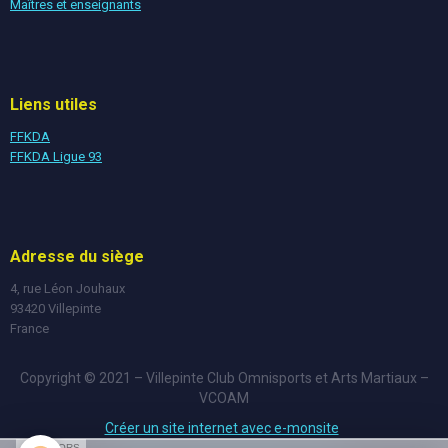
Maîtres et enseignants
Liens utiles
FFKDA
FFKDA Ligue 93
Adresse du siège
4, rue Léon Jouhaux
93420 Villepinte
France
Copyright © 2021 – Villepinte Club Omnisports et Arts Martiaux –
VCOAM
Créer un site internet avec e-monsite
SPONSORS